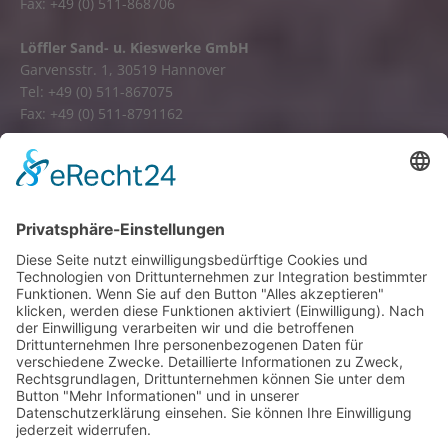
Fax: +49 (0) 511-868706
Löffler Sand- u. Kieswerke GmbH
Garvensstr. 1, 30519 Hannover
Tel: +49 (0) 511-867075
Fax: +49 (0) 511-8791162
E-Mail:
info@loefflergmbh.de