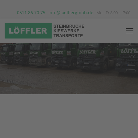
0511 86 70 75
info@loefflergmbh.de
Mo - Fr 8:00 - 17:00
LÖFFLER GmbH
STEINBRÜCHE • KIESWERKE • TRANSPORTE
Über 70 Jahre Partner der
Bauwirtschaft.